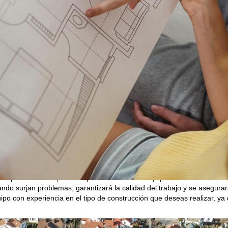
n proyecto arquitectónico completo o un plan por fases. Si bien es te
sde el principio. En Tierra Capital, recomendamos un diseño integral, y
o cambios inesperados que podrían aumentar costos y tiempo. Sin emba
, especialmente si los recursos son limitados o si se espera una expans
ctativas claras de tiempo y presupuesto. La falta de una planificación 
egúrate de tener un cronograma realista que contemple todas las fases
ido que tenga en cuenta todos los imprevistos posibles. En muchas ocas
ideraron en las primeras etapas del proyecto, por lo que siempre es r
importantes es el equipo con el que trabajes. No se trata solo de contr
compañe en cada paso del proceso. Un buen equipo no solo será eficie
ndo surjan problemas, garantizará la calidad del trabajo y se asegura
ipo con experiencia en el tipo de construcción que deseas realizar, ya