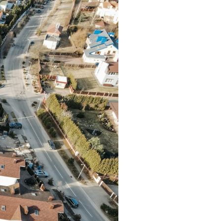
a inteligente, sin tropiezos, y
egurarte de que tu construcción será