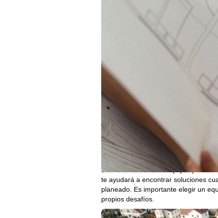
A continuación, evalúa si necesitas u
importante tener una visión global de
detalles desde el inicio, minimizand
necesario dividir el proyecto en fases
Otro punto esencial es establecer expe
causas de retrasos y sobrecostos. As
contar con un presupuesto bien defin
provienen de detalles que no se cons
contingencia.
Y finalmente, uno de los factores más 
sino de encontrar un equipo que te a
te ayudará a encontrar soluciones cua
planeado. Es importante elegir un equ
propios desafíos.