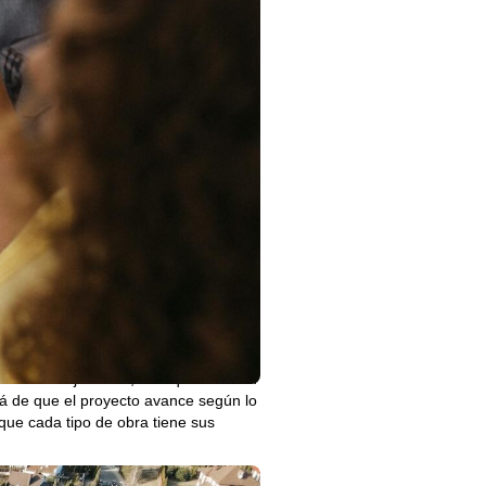
ntador comenzar rápidamente, es
a que permite prever todos los
rgo, en algunos casos, puede ser
ión futura.
sólida es una de las principales
 del proyecto y, por supuesto, de
iones, los costos adicionales
ecomendable incluir un margen de
atar a alguien que ejecute el trabajo,
nte en la ejecución, sino que también
rá de que el proyecto avance según lo
 que cada tipo de obra tiene sus